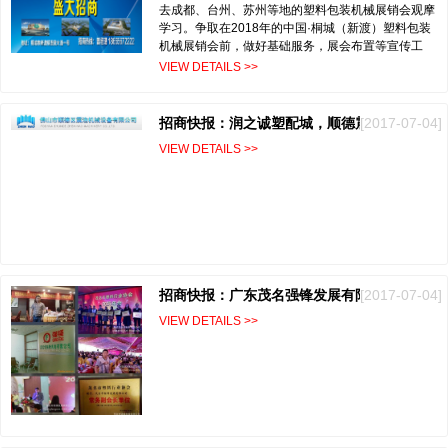
去成都、台州、苏州等地的塑料包装机械展销会观摩
学习。争取在2018年的中国·桐城（新渡）塑料包装
机械展销会前，做好基础服务，展会布置等宣传工
作，以及参展商与参观客户的对接工作，努力提…
VIEW DETAILS >>
[2017-07-04]
招商快报：润之诚塑配城，顺德震浩机械设备有限公司震撼登场
VIEW DETAILS >>
[2017-07-04]
招商快报：广东茂名强锋发展有限公司率行入驻润之诚塑配城
VIEW DETAILS >>