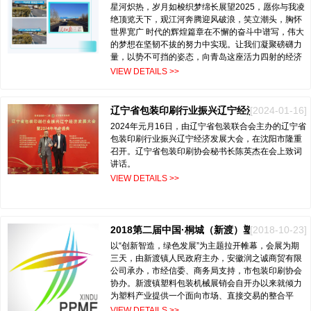
星河炽热，岁月如梭织梦绵长展望2025，愿你与我凌
绝顶览天下，观江河奔腾迎风破浪，笑立潮头，胸怀
世界宽广 时代的辉煌篇章在不懈的奋斗中谱写，伟大
的梦想在坚韧不拔的努力中实现。让我们凝聚磅礴力
量，以势不可挡的姿态，向青岛这座活力四射的经济
都市进发。相约七月，当清凉的海风揭开…
VIEW DETAILS >>
[2024-01-16]
辽宁省包装印刷行业振兴辽宁经济发展大会隆重召开
2024年元月16日，由辽宁省包装联合会主办的辽宁省
包装印刷行业振兴辽宁经济发展大会，在沈阳市隆重
召开。辽宁省包装印刷协会秘书长陈英杰在会上致词
讲话。
VIEW DETAILS >>
[2018-10-23]
2018第二届中国·桐城（新渡）塑料包装机械展销会圆满落幕
以“创新智造，绿色发展”为主题拉开帷幕，会展为期
三天，由新渡镇人民政府主办，安徽润之诚商贸有限
公司承办，市经信委、商务局支持，市包装印刷协会
协办。新渡镇塑料包装机械展销会自开办以来就倾力
为塑料产业提供一个面向市场、直接交易的整合平
台。…
VIEW DETAILS >>