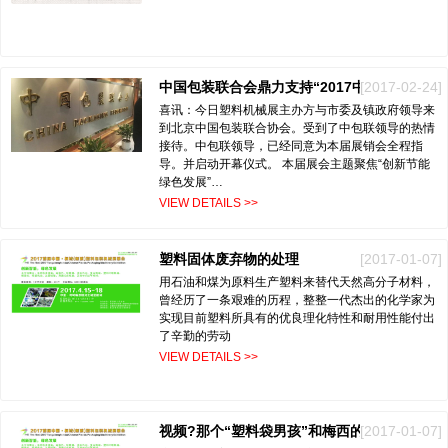
[2017-02-24]
中国包装联合会鼎力支持“2017中国桐城（新渡）塑料机械展销会”
喜讯：今日塑料机械展主办方与市委及镇政府领导来
到北京中国包装联合协会。受到了中包联领导的热情
接待。中包联领导，已经同意为本届展销会全程指
导。并启动开幕仪式。 本届展会主题聚焦“创新节能
绿色发展”…
VIEW DETAILS >>
塑料固体废弃物的处理
[2017-01-07]
用石油和煤为原料生产塑料来替代天然高分子材料，
曾经历了一条艰难的历程，整整一代杰出的化学家为
实现目前塑料所具有的优良理化特性和耐用性能付出
了辛勤的劳动
VIEW DETAILS >>
视频?那个“塑料袋男孩”和梅西的故事
[2017-01-07]